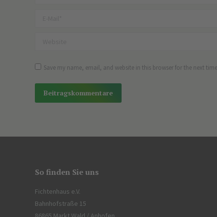
E-Mail *
Website
Save my name, email, and website in this browser for the next tim
Beitragskommentare
Alternative:
So finden Sie uns
Fichtenhaus e.V.
Bahnhofstraße 15
86865 Markt Wald / Anhofen