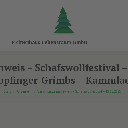
Fichtenhaus Lebensraum GmbH
weis – Schafswollfestival –
opfinger-Grimbs – Kammla
Sie befinden sich hier:
Start
Allgemein
Veranstaltungshinweis – Schafswollfestival – 13.09.2025…