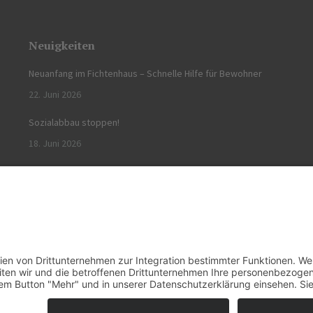
Neuigkeiten
Neuanfang im Fichtenhaus – Schnelle Hilfe für Bewohner
22. Juni 2026
Sozialabbau stoppen!
18. Juni 2026
Veranstaltungshinweis – Schafswollfestival – 13.09.2025
Biohof Popfinger-Grimbs – Kammlach
29. August 2025
.de feat. The7 Premium Theme