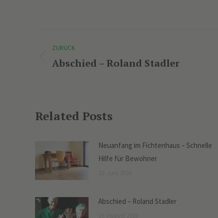
Kommentarnavigation
ZURÜCK
Abschied – Roland Stadler
Vorheriger
Beitrag:
Related Posts
Neuanfang im Fichtenhaus – Schnelle
Hilfe für Bewohner
22. Juni 2026
Abschied – Roland Stadler
19. August 2025