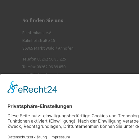
So finden Sie uns
Fichtenhaus e.V.
Bahnhofstraße 15
86865 Markt Wald / Anhofen
Telefon 08262 96 88 225
Telefax 08262 96 89 850
info@fichtenhaus.de
© www.jackscha