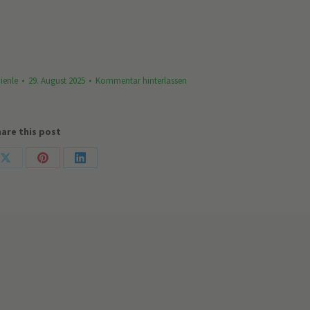
ienle
29. August 2025
Kommentar hinterlassen
are this post
Share
Share
Share
on
on
on
ook
X
Pinterest
LinkedIn