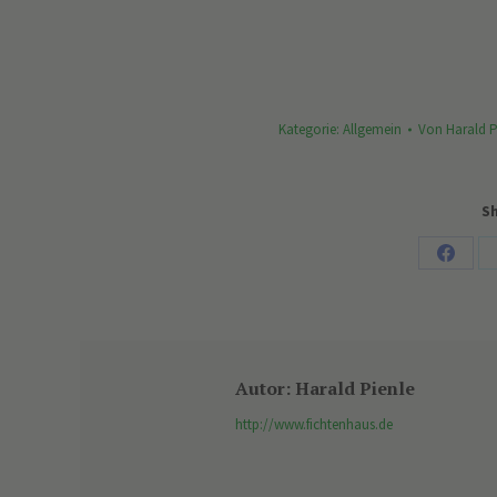
Kategorie:
Allgemein
Von
Harald P
Sh
Share
on
Faceb
Autor:
Harald Pienle
http://www.fichtenhaus.de