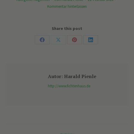
Kommentar hinterlassen
Share this post
Share
Share
Share
Share
on
on
on
on
Facebook
X
Pinterest
LinkedIn
Autor:
Harald Pienle
http://www.fichtenhaus.de
Kommentarnavigation