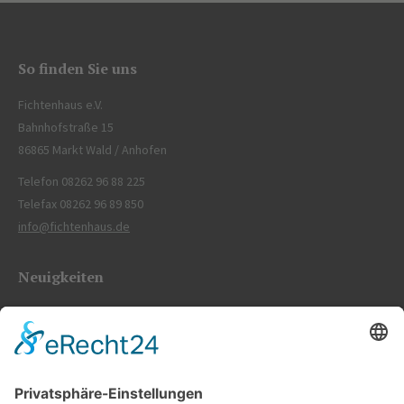
So finden Sie uns
Fichtenhaus e.V.
Bahnhofstraße 15
86865 Markt Wald / Anhofen
Telefon 08262 96 88 225
Telefax 08262 96 89 850
info@fichtenhaus.de
Neuigkeiten
Neuanfang im Fichtenhaus – Schnelle Hilfe für Bewohner
22. Juni 2026
Sozialabbau stoppen!
18. Juni 2026