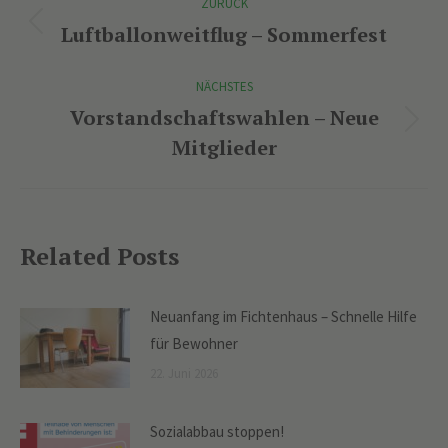
ZURÜCK
Luftballonweitflug – Sommerfest
Vorheriger
Beitrag:
NÄCHSTES
Vorstandschaftswahlen – Neue
Nächster
Mitglieder
Beitrag:
Related Posts
Neuanfang im Fichtenhaus – Schnelle Hilfe
für Bewohner
22. Juni 2026
Sozialabbau stoppen!