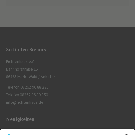
So finden Sie uns
Fichtenhaus e.V.
Bahnhofstraße 15
86865 Markt Wald / Anhofen
Telefon 08262 96 88 225
Telefax 08262 96 89 850
info@fichtenhaus.de
Neuigkeiten
Neuanfang im Fichtenhaus – Schnelle Hilfe für Bewohner