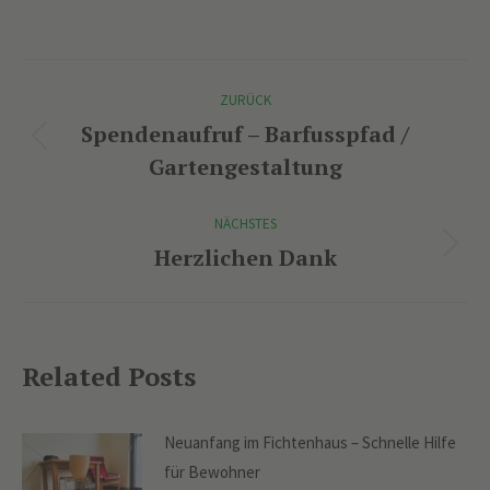
Kommentarnavigation
ZURÜCK
Spendenaufruf – Barfusspfad /
Vorheriger
Gartengestaltung
Beitrag:
NÄCHSTES
Herzlichen Dank
Nächster
Beitrag:
Related Posts
Neuanfang im Fichtenhaus – Schnelle Hilfe
für Bewohner