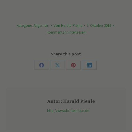
Kategorie:
Allgemein
Von
Harald Pienle
7. Oktober 2019
Kommentar hinterlassen
Share this post
Share
Share
Share
Share
on
on
on
on
Facebook
X
Pinterest
LinkedIn
Autor:
Harald Pienle
http://www.fichtenhaus.de