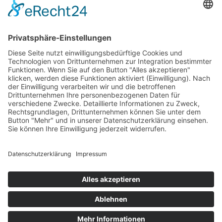
22. Juni 2026
Sozialabbau stoppen!
18. Juni 2026
Veranstaltungshinweis – Schafswollfestival – 13.09.2025 Biohof
Popfinger-Grimbs – Kammlach
29. August 2025
Rechtliche Informationen
Impressum
Datenschutzerklärung
© www.jackscha.de feat. The7 Premium Theme