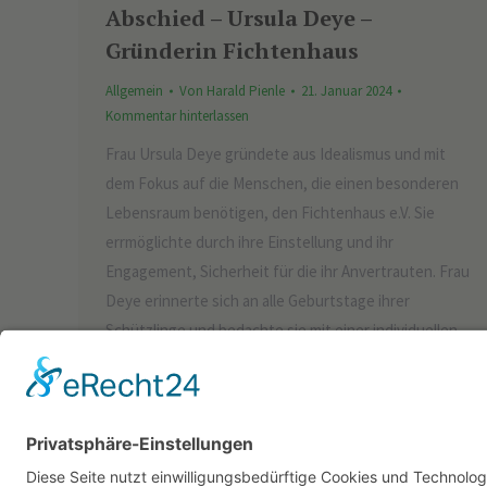
Abschied – Ursula Deye –
Gründerin Fichtenhaus
Allgemein
Von
Harald Pienle
21. Januar 2024
Kommentar hinterlassen
Frau Ursula Deye gründete aus Idealismus und mit
dem Fokus auf die Menschen, die einen besonderen
Lebensraum benötigen, den Fichtenhaus e.V. Sie
errmöglichte durch ihre Einstellung und ihr
Engagement, Sicherheit für die ihr Anvertrauten. Frau
Deye erinnerte sich an alle Geburtstage ihrer
Schützlinge und bedachte sie mit einer individuellen
Grußkarte. Die unermessliche Ausdauer, die Frau…